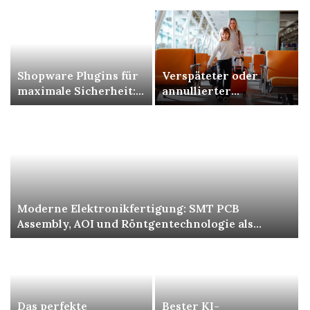
Shopware Plugins für
Verspäteter oder
maximale Sicherheit:
annullierter
Ihren Shop richtig
Lufthansa-Flug mit
schützen
Kindern – Was Eltern
geltend machen
können
Moderne Elektronikfertigung: SMT PCB
Assembly, AOI und Röntgentechnologie als
Grundlage höchster Qualität
Das perfekte
Bester KI-