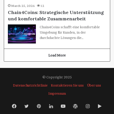
March 25, 2026
12
Chain4Coins: Strategische Unterstützung
und komfortable Zusammenarbeit
Chain4Coins schafft eine komfortable
Umgebung für Kunden, in der
durchdachte Lösungen die…
Load More
© Copyright 2025
Datenschutzrichtlinie
Kontaktieren Sie uns
Über uns
Impressum
Facebook
Twitter
Pinterest
LinkedIn
YouTube
WordPress
Instagram
Goog