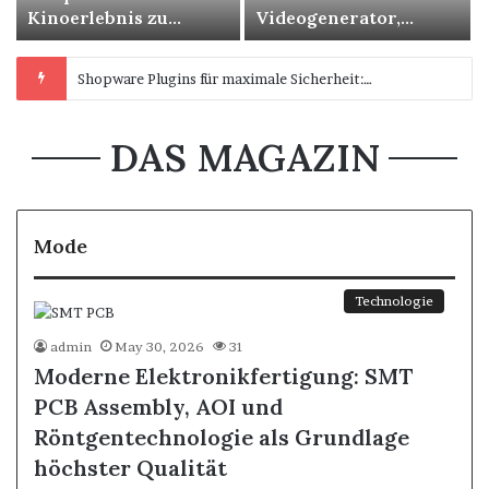
Kinoerlebnis zu
Videogenerator,
Hause: So planen Sie
kostenloser KI-
Ihre Heimkinoanlage
Gesichtstausch von
Verspäteter oder annullierter Lufthansa-Flug mit Kindern – Was Eltern geltend machen können
2026
DAS MAGAZIN
Mode
Technologie
admin
May 30, 2026
31
Moderne Elektronikfertigung: SMT
PCB Assembly, AOI und
Röntgentechnologie als Grundlage
höchster Qualität